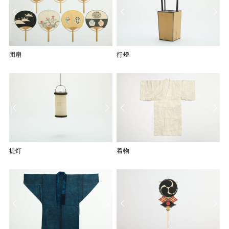
団扇
団扇
行燈
行燈
行燈
行燈
提灯
着物