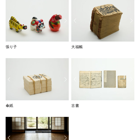
張り子
張り子
大福帳
大福帳
傘紙
傘紙
古書