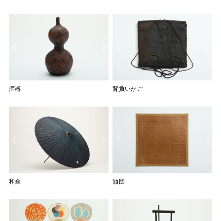
酒器
背負いかご
和傘
和傘
和傘
和傘
油団