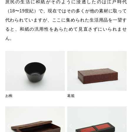
庶民の生活に和紙がそのように浸透したのは江戸時代
（18〜19世紀）で、現在ではその多くが他の素材に取って
代わられていますが、ここに集められた生活用品を一望す
ると、和紙の汎用性をあらためて見直さずにいられませ
ん。
お椀
お椀
葛籠
葛籠