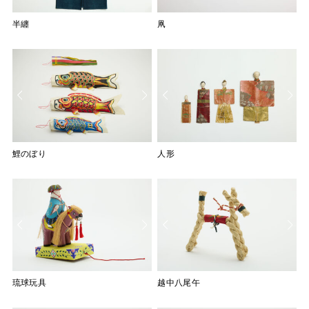
半纏
凧
凧
凧
鯉のぼり
鯉のぼり
人形
人形
琉球玩具
琉球玩具
琉球玩具
金魚山車
紙軍艦
紙軍艦
越中八尾午
赤べこ